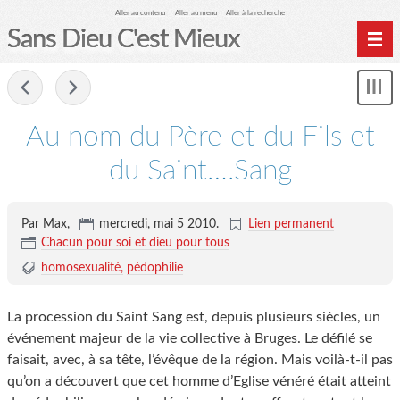
Aller au contenu
Aller au menu
Aller à la recherche
Sans Dieu C'est Mieux
-
Mon
le
me
Au nom du Père et du Fils et
du Saint….Sang
Par Max,
mercredi, mai 5 2010
.
Lien permanent
Chacun pour soi et dieu pour tous
homosexualité
pédophilie
La procession du Saint Sang est, depuis plusieurs siècles, un
événement majeur de la vie collective à Bruges. Le défilé se
faisait, avec, à sa tête, l’évêque de la région. Mais voilà-t-il pas
qu’on a découvert que cet homme d’Eglise vénéré était atteint