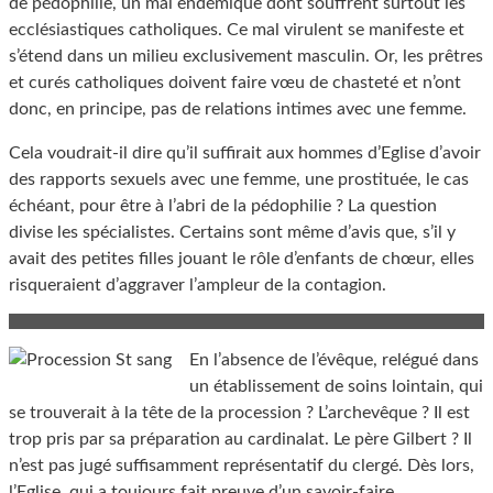
de pédophilie, un mal endémique dont souffrent surtout les
ecclésiastiques catholiques. Ce mal virulent se manifeste et
s’étend dans un milieu exclusivement masculin. Or, les prêtres
et curés catholiques doivent faire vœu de chasteté et n’ont
donc, en principe, pas de relations intimes avec une femme.
Cela voudrait-il dire qu’il suffirait aux hommes d’Eglise d’avoir
des rapports sexuels avec une femme, une prostituée, le cas
échéant, pour être à l’abri de la pédophilie ? La question
divise les spécialistes. Certains sont même d’avis que, s’il y
avait des petites filles jouant le rôle d’enfants de chœur, elles
risqueraient d’aggraver l’ampleur de la contagion.
En l’absence de l’évêque, relégué dans
un établissement de soins lointain, qui
se trouverait à la tête de la procession ? L’archevêque ? Il est
trop pris par sa préparation au cardinalat. Le père Gilbert ? Il
n’est pas jugé suffisamment représentatif du clergé. Dès lors,
l’Eglise, qui a toujours fait preuve d’un savoir-faire