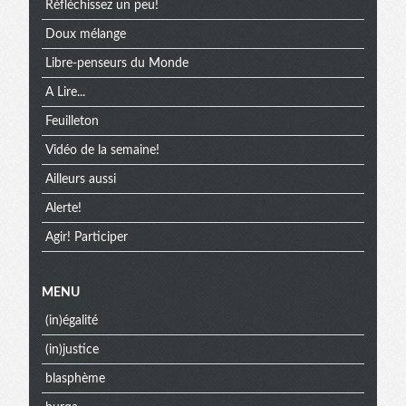
Réfléchissez un peu!
Doux mélange
Libre-penseurs du Monde
A Lire...
Feuilleton
Vidéo de la semaine!
Ailleurs aussi
Alerte!
Agir! Participer
MENU
(in)égalité
(in)justice
blasphème