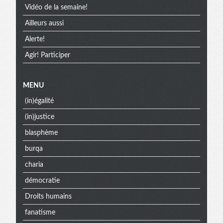
Vidéo de la semaine!
Ailleurs aussi
Alerte!
Agir! Participer
MENU
(in)égalité
(in)justice
blasphème
burqa
charia
démocratie
Droits humains
fanatisme