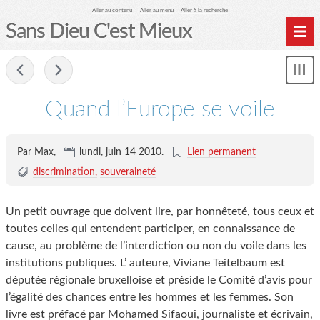
Aller au contenu
Aller au menu
Aller à la recherche
Sans Dieu C'est Mieux
-
Mon
le
me
Quand l’Europe se voile
Par Max,
lundi, juin 14 2010
.
Lien permanent
discrimination
souveraineté
Un petit ouvrage que doivent lire, par honnêteté, tous ceux et
toutes celles qui entendent participer, en connaissance de
cause, au problème de l’interdiction ou non du voile dans les
institutions publiques. L’ auteure, Viviane Teitelbaum est
députée régionale bruxelloise et préside le Comité d’avis pour
l’égalité des chances entre les hommes et les femmes. Son
livre est préfacé par Mohamed Sifaoui, journaliste et écrivain,