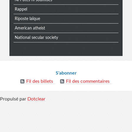
Rappel
Riposte laïque
American atheist
National secular society
Informations
S'abonner
Fil des billets
Fil des commentaires
Propulsé par
Dotclear