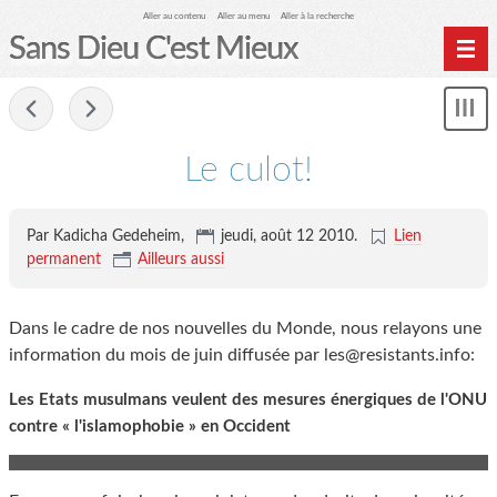
Aller au contenu
Aller au menu
Aller à la recherche
Sans Dieu C'est Mieux
-
Mon
le
me
Le culot!
Par Kadicha Gedeheim,
jeudi, août 12 2010
.
Lien
permanent
Ailleurs aussi
Dans le cadre de nos nouvelles du Monde, nous relayons une
information du mois de juin diffusée par les@resistants.info:
Les Etats musulmans veulent des mesures énergiques de l'ONU
contre « l'islamophobie » en Occident