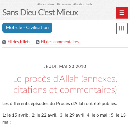
Aller au contenu
Aller au menu
Aller à la recherche
Sans Dieu C'est Mieux
Mot-clé - Civilisation
Mon
le
me
Fil des billets
-
Fil des commentaires
JEUDI, MAI 20 2010
Le procès d'Allah (annexes,
citations et commentaires)
Les différents épisodes du Procès d'Allah ont été publiés:
1: le 15 avril;
. 2: le 22 avril.
. 3: le 29 avril:
4: le 6 mai :
5: le 13
mai: