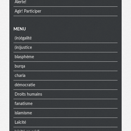
Alerte!
Agir! Participer
MENU
(in)égalité
(in)justice
blasphème
burqa
charia
démocratie
Droits humains
fanatisme
islamisme
Laïcité