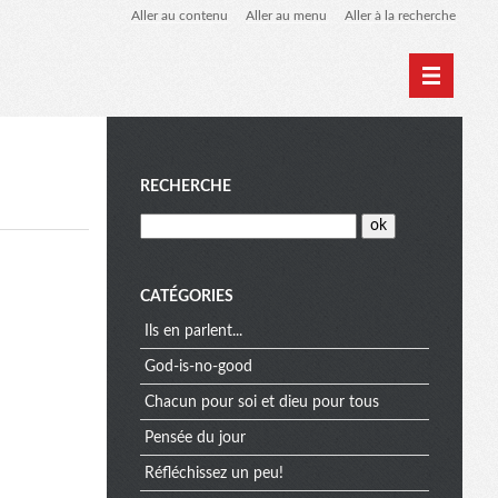
Aller au contenu
Aller au menu
Aller à la recherche
M
RECHERCHE
e
CATÉGORIES
Ils en parlent...
n
God-is-no-good
Chacun pour soi et dieu pour tous
u
Pensée du jour
Réfléchissez un peu!