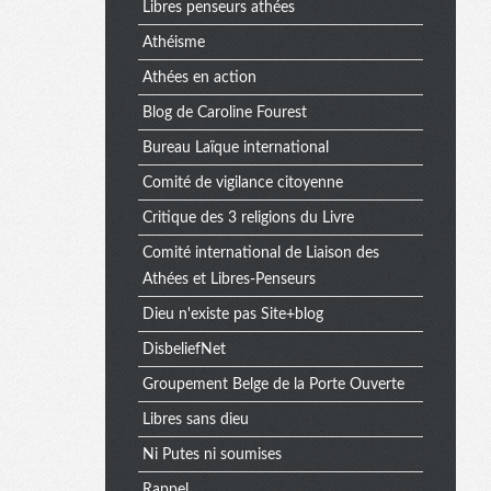
e
Libres penseurs athées
Athéisme
x
Athées en action
Blog de Caroline Fourest
t
Bureau Laïque international
Comité de vigilance citoyenne
Critique des 3 religions du Livre
r
Comité international de Liaison des
Athées et Libres-Penseurs
a
Dieu n'existe pas Site+blog
DisbeliefNet
Groupement Belge de la Porte Ouverte
Libres sans dieu
Ni Putes ni soumises
Rappel