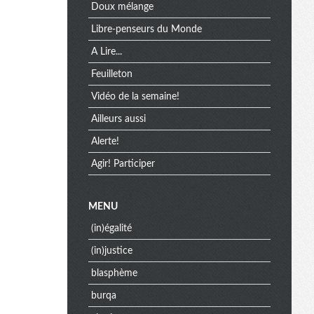
Doux mélange
Libre-penseurs du Monde
A Lire...
Feuilleton
Vidéo de la semaine!
Ailleurs aussi
Alerte!
Agir! Participer
MENU
(in)égalité
(in)justice
blasphème
burqa