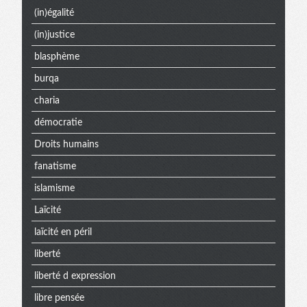
(in)égalité
(in)justice
blasphème
burqa
charia
démocratie
Droits humains
fanatisme
islamisme
Laïcité
laïcité en péril
liberté
liberté d expression
libre pensée