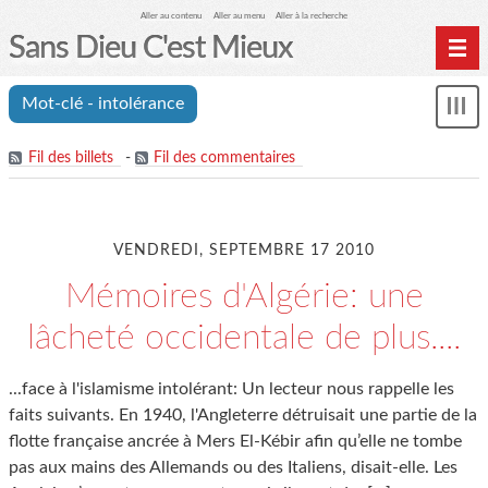
Aller au contenu
Aller au menu
Aller à la recherche
Sans Dieu C'est Mieux
Mot-clé - intolérance
Mon
le
me
Fil des billets
-
Fil des commentaires
VENDREDI, SEPTEMBRE 17 2010
Mémoires d'Algérie: une
lâcheté occidentale de plus....
...face à l'islamisme intolérant: Un lecteur nous rappelle les
faits suivants. En 1940, l'Angleterre détruisait une partie de la
flotte française ancrée à Mers El-Kébir afin qu’elle ne tombe
pas aux mains des Allemands ou des Italiens, disait-elle. Les