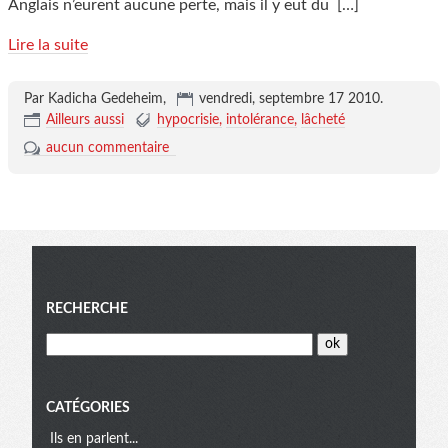
Anglais n’eurent aucune perte, mais il y eut du
[…]
Lire la suite
Par Kadicha Gedeheim,
vendredi, septembre 17 2010
.
Ailleurs aussi
hypocrisie
intolérance
lâcheté
aucun commentaire
Menu
RECHERCHE
CATÉGORIES
Ils en parlent...